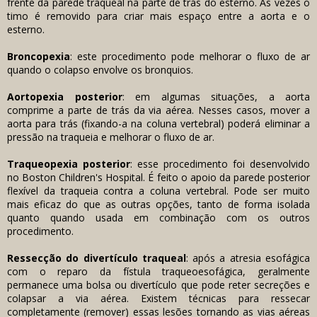
frente da parede traqueal na parte de trás do esterno. Às vezes o
timo é removido para criar mais espaço entre a aorta e o
esterno.
Broncopexia
: este procedimento pode melhorar o fluxo de ar
quando o colapso envolve os bronquios.
Aortopexia posterior
: em algumas situações, a aorta
comprime a parte de trás da via aérea. Nesses casos, mover a
aorta para trás (fixando-a na coluna vertebral) poderá eliminar a
pressão na traqueia e melhorar o fluxo de ar.
Traqueopexia posterior
: esse procedimento foi desenvolvido
no Boston Children's Hospital. É feito o apoio da parede posterior
flexível da traqueia contra a coluna vertebral. Pode ser muito
mais eficaz do que as outras opções, tanto de forma isolada
quanto quando usada em combinação com os outros
procedimento.
Ressecção do divertículo traqueal
: após a atresia esofágica
com o reparo da fístula traqueoesofágica, geralmente
permanece uma bolsa ou divertículo que pode reter secreções e
colapsar a via aérea. Existem técnicas para ressecar
completamente (remover) essas lesões tornando as vias aéreas