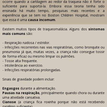
ocorre quando a cartilagem ao redor da traqueia não é forte o
suficiente para suportá-la. Embora essa teoria tenha sido
ensinada há muito tempo, pesquisas mais recentes e a
experiência que se tem no Boston Children Hospital, mostram
que essa é uma
causa incomum
.
Existem muitos tipos de traqueomalácia. Alguns dos
sintomas
mais comuns
são:
- Respiração ruidosa / estridor.
- Infecções recorrentes nas vias respiratórias, como bronquite ou
pneumonia já que, muitas vezes, a criança não consegue tossir
de forma eficaz ou mesmo
limpar
os pulmões.
- Tosse alta frequente.
- Intolerância ao exercício.
- Infecções respiratórias prolongadas.
Sinais de gravidade podem incluir:
Engasgos
durante a alimentação.
Pausas na respiração
, principalmente quando chora ou durante
uma atividade cansativa.
Cianose
(a criança fica roxinha porque não está recebendo
oxigênio suficiente).