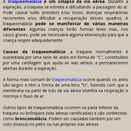
A
t
raqueomalácia
é um colapso da via aérea
. Durante a
expiração, a traqueia se estreita e dificultando a passagem do ar.
Pode causar ruído (estridor) e/ou tosse, doenças respiratórias
recorrentes e/ou dificultar a recuperação desses quadros. A
traqueomalácia
pode se manifestar de várias maneiras
diferentes
. Algumas crianças terão formas leves mas, nos
casos graves, pode ser necessária alguma intervenção para que a
criança respire adequadamente.
Causas da traqueomalácia
: a traqueia normalmente é
sustentada por uma série de anéis em forma de "C", constituídos
por uma cartilagem que ajuda as vias aéreas a permanecerem
abertas durante a expiração.
A forma mais comum de
traqueomalácia
ocorre quando os anéis
são largos e têm a forma de uma
letra
“
U”, fazendo com que a
membrana na parte de trás da via aérea interfira na respiração e
restrinja o fluxo de ar.
Outros tipos de traqueomalácia ocorrem na parte inferior da
traqueia ou brônquios (vias aéreas ramificadas) e são conhecidas
como
broncomalácia
. Podem ser causadas também por um
cisto (massa) no peito ou nas próprias vias aéreas.