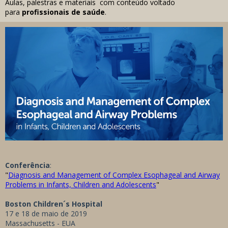
Aulas, palestras e materiais com conteúdo voltado
para
profissionais de saúde
.
Conferência
:
"
Diagnosis and Management of Complex Esophageal and Airway
Problems in Infants, Children and Adolescents
"
Boston Children´s Hospital
17 e 18 de maio de 2019
Massachusetts - EUA