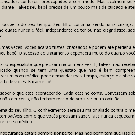
cansados, confusos, preocupados e com medo. Mas acalmem-se. 
m diante. Talvez seu bebê precise de um pouco mais de cuidado e ate
.
o ocupe todo seu tempo. Seu filho continua sendo uma criança
o quase nunca é fácil. Independente de ter ou não diagnóstico, s
a.
umas vezes, vocês ficarão tristes, chateados e podem até perder a 
 seu bebê. O sucesso do tratamento dependerá muito do quanto voc
r o especialista que precisam na primeira vez. E, talvez, não rece
plicado quando se tem uma questão que não é bem compree
ntrar um bom médico pode demandar mais tempo, esforço e dinheiro
vida de vocês. Façam isso!
saber o que está acontecendo. Cada detalhe conta. Conversem sob
o não der certo, não tenham receio de procurar outra opinião.
ma do seu filho. O conhecimento será seu maior aliado contra o m
compatíveis com o que vocês precisam saber. Mas nunca esqueçam q
pre o seu médico.
insegurança estará sempre por perto. Mas não permitam que isso de