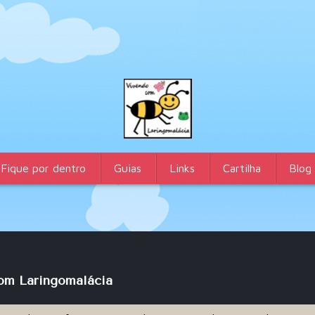
Fique por dentro
Guias
Links
Cartilha
Blog
com Laringomalácia