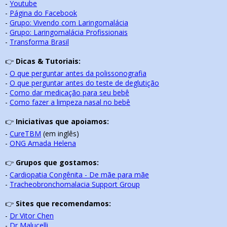
-
Youtube
-
Página do Facebook
-
Grupo: Vivendo com Laringomalácia
-
Grupo: Laringomalácia Profissionais
-
Transforma Brasil
👉
Dicas & Tutoriais:
-
O que perguntar antes da polissonografia
-
O que perguntar antes do teste de deglutição
-
Como dar medicação para seu bebê
-
Como fazer a limpeza nasal no bebê
👉
Iniciativas que apoiamos:
-
CureTBM
(em inglês)
-
ONG Amada Helena
👉
Grupos que gostamos:
-
Cardiopatia Congênita - De mãe para mãe
-
Tracheobronchomalacia Support Group
👉
Sites que recomendamos:
-
Dr Vitor Chen
-
Dr Malucelli