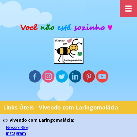
Links Úteis
- Vivendo com Laringomalácia
👉
Vivendo com Laringomalácia:
-
Nosso Blog
-
Instagram