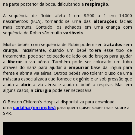
na parte posterior da boca, dificultando a
respiração
.
A sequência de Robin afeta 1 em 8.500 a 1 em 14.000
nascimentos (EUA), tornando-se uma das
alterações
faciais
mais comuns. Contudo, os achados em uma criança com
sequência de Robin são muito
variáveis
.
Muitos bebês com sequência de Robin podem ser
tratados
sem
cirurgia. Inicialmente, quando um bebê tolera esse tipo de
tratamento, pode ser colocado de lado ou de bruços para ajudar
a
liberar
a via aérea. Também pode ser colocado um tubo
através do nariz para ajudar a
empurrar
base da língua para
frente e abrir a via aérea. Outros bebês vão tolerar o uso de uma
máscara especializada que fornece oxigênio e ar sob pressão que
ajuda a
abrir
a via aérea e ajuda o bebê a respirar. Mas em
alguns casos, a
cirurgia
pode ser necessária.
O Boston Children´s Hospital disponibiliza para download
uma
cartilha (em inglês)
para quem quiser saber mais sobre a
SPR.