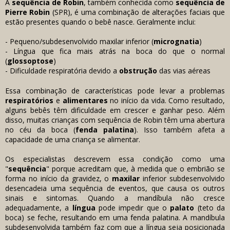
A
sequência de Robin
, também conhecida como
sequência de
Pierre Robin
(SPR), é uma combinação de alterações faciais que
estão presentes quando o bebê nasce. Geralmente inclui:
- Pequeno/subdesenvolvido maxilar inferior (
micrognatia
)
- Língua que fica mais atrás na boca do que o normal
(
glossoptose
)
- Dificuldade respiratória devido a
obstrução
das vias aéreas
Essa combinação de características pode levar a problemas
respiratórios
e
alimentares
no início da vida. Como resultado,
alguns bebês têm dificuldade em crescer e ganhar peso. Além
disso, muitas crianças com sequência de Robin têm uma abertura
no céu da boca (
fenda palatina
). Isso também afeta a
capacidade de uma criança se alimentar.
Os especialistas descrevem essa condição como uma
"
sequência
" porque acreditam que, à medida que o embrião se
forma no início da gravidez, o
maxilar
inferior subdesenvolvido
desencadeia uma sequência de eventos, que causa os outros
sinais e sintomas. Quando a mandíbula não cresce
adequadamente, a
língua
pode impedir que o
palato
(teto da
boca) se feche, resultando em uma fenda palatina. A mandíbula
subdesenvolvida também faz com que a língua seja posicionada