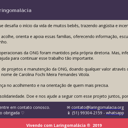
ringomalácia
 desafia o início da vida de muitos bebês, trazendo angústia e incer
colhe, orienta e apoia essas famílias, oferecendo informação, esc
nho.
peracionais da ONG foram mantidos pela própria diretoria. Mas, infe
ajuda para continuar esse trabalho tão importante.
ão de projetos e manutenção da ONG, doando qualquer valor através 
nome de Carolina Fochi Meira Fernandes Vitola.
ça no acolhimento e na orientação de quem mais precisa.
olidariedade. Doe e nos ajude a seguir com esse projeto juntos, por
 entre em contato conosco.
✉
contato@laringomalacia.org
to obrigada ♡
📱 (51) 99304-2159 -
whatsapp
Vivendo com Laringomalácia
®
2019