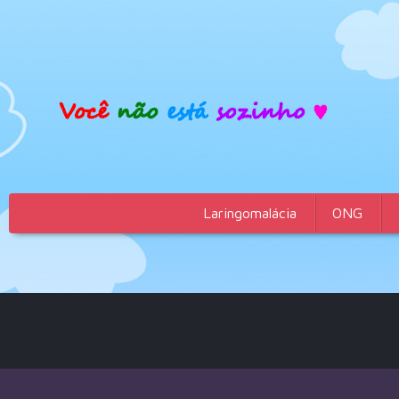
Laringomalácia
ONG