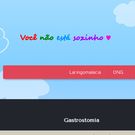
Laringomalácia
ONG
Gastrostomia