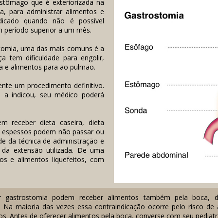
stômago que é exteriorizada na
ia, para administrar alimentos e
ndicado quando não é possível
m período superior a um mês.
stomia, uma das mais comuns é a
a tem dificuldade para engolir,
a e alimentos para ao pulmão.
nte um procedimento definitivo.
 a indicou, seu médico poderá
m receber dieta caseira, dieta
os espessos podem não passar ou
de da técnica de administração e
 da extensão utilizada. De uma
dos e alimentos liquefeitos, com
r gastrostomia podem receber alimentos também pela boca,
. Na maioria das vezes essa contraindicação ocorre pelo risco d
dos. Antes de oferecer alimentos pela boca, converse com seu pediatr