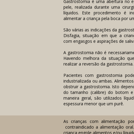
Gastrostomia é uma abertura no e
pele, realizada durante uma cirurg
líquidos. Este procedimento é i
alimentar a criança pela boca por u
São várias as indicações da gastro
Disfagia, situação em que a crianç
com engasgos e aspirações de saliv
A gastrostomia não é necessariame
Havendo melhora da situação que
realizar a reversão da gastrostomia.
Pacientes com gastrostomia pode
industrializada ou ambas. Aliment
obstruir a gastrostomia. Isto depen
do tamanho (calibre) do botom e
maneira geral, são utilizados líqui
espessura menor que um purê.
As crianças com alimentação po
contraindicado a alimentação oral
criança engole alimentos e/ou líqui