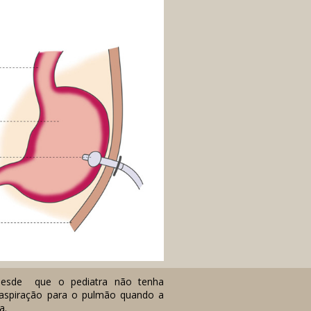
 desde que o pediatra não tenha
e aspiração para o pulmão quando a
a.