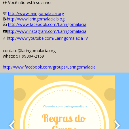
👭 Você não está sozinho
💛
http://www.laringomalacia.org
📝
http://www.laringomalacia.blog
👍
http://www.facebook.com/Laringomalacia
📷
http://www.instagram.com/Laringomalacia
⭐
http://www.youtube.com/LaringomalaciaTV
contato@laringomalacia.org
whats: 51 99304-2159
http://www.facebook.com/groups/Laringomalacia
‹
›