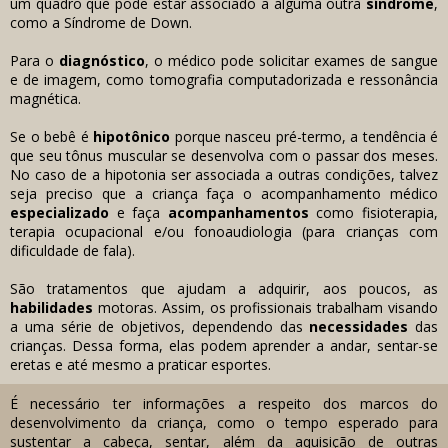
um quadro que pode estar associado a alguma outra
síndrome
,
como a Síndrome de Down.
Para o
diagnóstico
, o médico pode solicitar exames de sangue
e de imagem, como tomografia computadorizada e ressonância
magnética.
Se o bebê é
hipotônico
porque nasceu pré-termo, a tendência é
que seu tônus muscular se desenvolva com o passar dos meses.
No caso de a hipotonia ser associada a outras condições, talvez
seja preciso que a criança faça o acompanhamento médico
especializado
e faça
acompanhamentos
como fisioterapia,
terapia ocupacional e/ou fonoaudiologia (para crianças com
dificuldade de fala).
São tratamentos que ajudam a adquirir, aos poucos, as
habilidades
motoras. Assim, os profissionais trabalham visando
a uma série de objetivos, dependendo das
necessidades
das
crianças. Dessa forma, elas podem aprender a andar, sentar-se
eretas e até mesmo a praticar esportes.
É necessário ter informações a respeito dos marcos do
desenvolvimento da criança, como o tempo esperado para
sustentar a cabeça, sentar, além da aquisição de outras