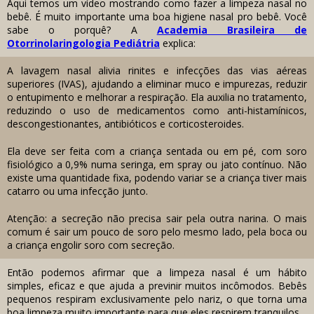
Aqui temos um vídeo mostrando como fazer a limpeza nasal no
bebê. É muito importante uma boa higiene nasal pro bebê. Você
sabe o porquê? A
Academia Brasileira de
Otorrinolaringologia Pediátria
explica:
A lavagem nasal alivia rinites e infecções das vias aéreas
superiores (IVAS), ajudando a eliminar muco e impurezas, reduzir
o entupimento e melhorar a respiração. Ela auxilia no tratamento,
reduzindo o uso de medicamentos como anti-histamínicos,
descongestionantes, antibióticos e corticosteroides.
Ela deve ser feita com a criança sentada ou em pé, com soro
fisiológico a 0,9% numa seringa, em spray ou jato contínuo. Não
existe uma quantidade fixa, podendo variar se a criança tiver mais
catarro ou uma infecção junto.
Atenção: a secreção não precisa sair pela outra narina. O mais
comum é sair um pouco de soro pelo mesmo lado, pela boca ou
a criança engolir soro com secreção.
Então podemos afirmar que a limpeza nasal é um hábito
simples, eficaz e que ajuda a previnir muitos incômodos. Bebês
pequenos respiram exclusivamente pelo nariz, o que torna uma
boa limpeza muito importante para que eles respirem tranquilos.