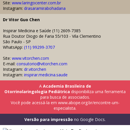
Site:
www.laringocenter.com.br
Instagram:
drasaramirabohadana
Dr
Vitor Guo Chen
Inspirar Medicina e Saúde (11) 2609-7385
Rua Doutor Diogo de Faria 55/103 - Vila Clementino
São Paulo - SP
WhatsApp:
(
11) 99299-3707
Site:
www.vitorchen.com
E-mail:
consutorio@vitorchen.com
Instagram:
dr.vitorchen
Instagram:
inspirar.medicina.saude
A
Academia Brasileira de
Otorrinolaringologia Pediátrica
disponibiliza uma ferramenta
para busca de associados.
Você pode acessá-la em
www.abope.org.br/encontre-um-
especialista
.
Versão para impressão
no Google Docs
.