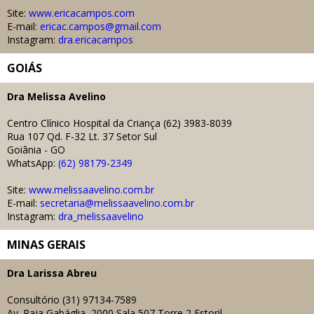
Site:
www.ericacampos.com
E-mail:
ericac.campos@gmail.com
Instagram:
dra.ericacampos
GOIÁS
Dra
Melissa Avelino
Centro Clínico Hospital da Criança (62) 3983-8039
Rua 107 Qd. F-32 Lt. 37 Setor Sul
Goiânia - GO
WhatsApp:
(62) 98179-2349
Site:
www.melissaavelino.com.br
E-mail:
secretaria@melissaavelino.com.br
Instagram:
dra_melissaavelino
MINAS GERAIS
Dra
Larissa Abreu
Consultório
(31) 97134-7589
Av. Raja Gabáglia, 2000 Sala 507 Torre 2 Estoril