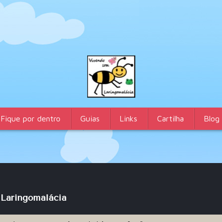
Fique por dentro
Guias
Links
Cartilha
Blog
 Laringomalácia