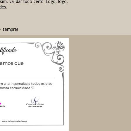
im, vai dar tudo certo. Logo, logo,
des.
- sempre!