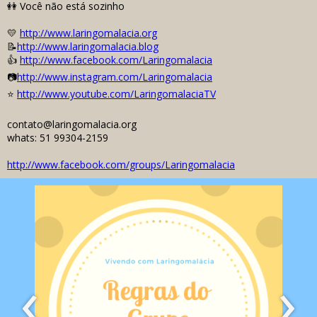
👭 Você não está sozinho
💛
http://www.laringomalacia.org
📝
http://www.laringomalacia.blog
👍
http://www.facebook.com/Laringomalacia
📷
http://www.instagram.com/Laringomalacia
⭐
http://www.youtube.com/LaringomalaciaTV
contato@laringomalacia.org
whats: 51 99304-2159
http://www.facebook.com/groups/Laringomalacia
‹
›