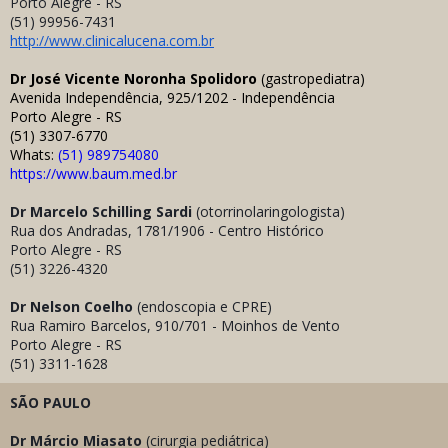
Porto Alegre - RS
(51) 99956-7431
http://www.clinicalucena.com.br
Dr José Vicente Noronha Spolidoro
(gastropediatra)
Avenida Independência, 925/1202 - Independência
Porto Alegre - RS
(51) 3307-6770
Whats:
(51) 989754080
https://www.baum.med.br
D
r Marcelo Schilling Sardi
(otorrinolaringologista)
Rua dos Andradas, 1781/1906 - Centro Histórico
Porto Alegre - RS
(51) 3226-4320
Dr Nelson Coelho
(endoscopia e CPRE)
Rua Ramiro Barcelos, 910/701 - Moinhos de Vento
Porto Alegre - RS
(51) 3311-1628
SÃO PAULO
Dr Márcio Miasato
(cirurgia pediátrica)