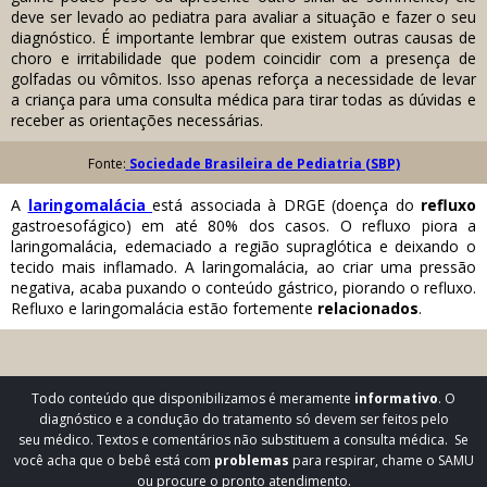
deve ser levado ao pediatra para avaliar a situação e fazer o seu
diagnóstico. É importante lembrar que existem outras causas de
choro e irritabilidade que podem coincidir com a presença de
golfadas ou vômitos. Isso apenas reforça a necessidade de levar
a criança para uma consulta médica para tirar todas as dúvidas e
receber as orientações necessárias.
Fonte:
Sociedade Brasileira de Pediatria (SBP)
A
laringomalácia
está associada à DRGE (doença do
refluxo
gastroesofágico) em até 80% dos casos. O refluxo piora a
laringomalácia, edemaciado a região supraglótica e deixando o
tecido mais inflamado. A laringomalácia, ao criar uma pressão
negativa, acaba puxando o conteúdo gástrico, piorando o refluxo.
Refluxo e laringomalácia estão fortemente
relacionados
.
Todo conteúdo que disponibilizamos é meramente
informativo
. O
diagnóstico e a condução do tratamento só devem ser feitos pelo
seu médico. Textos e comentários não substituem a consulta médica. Se
você acha que o bebê está com
problemas
para respirar, chame o SAMU
ou procure o pronto atendimento.