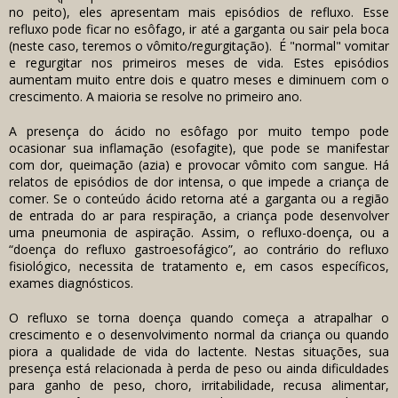
no peito), eles apresentam mais episódios de refluxo. Esse
refluxo pode ficar no esôfago, ir até a garganta ou sair pela boca
(neste caso, teremos o vômito/regurgitação). É "normal" vomitar
e regurgitar nos primeiros meses de vida. Estes episódios
aumentam muito entre dois e quatro meses e diminuem com o
crescimento. A maioria se resolve no primeiro ano.
A presença do ácido no esôfago por muito tempo pode
ocasionar sua inflamação (esofagite), que pode se manifestar
com dor, queimação (azia) e provocar vômito com sangue. Há
relatos de episódios de dor intensa, o que impede a criança de
comer. Se o conteúdo ácido retorna até a garganta ou a região
de entrada do ar para respiração, a criança pode desenvolver
uma pneumonia de aspiração. Assim, o refluxo-doença, ou a
“doença do refluxo gastroesofágico”, ao contrário do refluxo
fisiológico, necessita de tratamento e, em casos específicos,
exames diagnósticos.
O refluxo se torna doença quando começa a atrapalhar o
crescimento e o desenvolvimento normal da criança ou quando
piora a qualidade de vida do lactente. Nestas situações, sua
presença está relacionada à perda de peso ou ainda dificuldades
para ganho de peso, choro, irritabilidade, recusa alimentar,