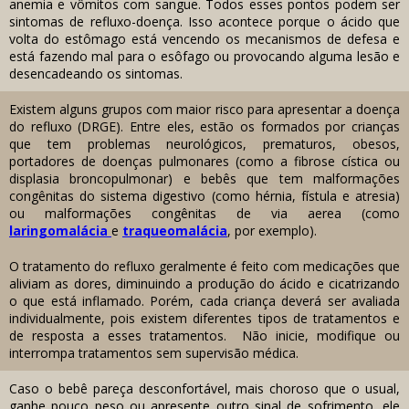
anemia e vômitos com sangue. Todos esses pontos podem ser
sintomas de refluxo-doença. Isso acontece porque o ácido que
volta do estômago está vencendo os mecanismos de defesa e
está fazendo mal para o esôfago ou provocando alguma lesão e
desencadeando os sintomas.
Existem alguns grupos com maior risco para apresentar a doença
do refluxo (DRGE). Entre eles, estão os formados por crianças
que tem problemas neurológicos, prematuros, obesos,
portadores de doenças pulmonares (como a fibrose cística ou
displasia broncopulmonar) e bebês que tem malformações
congênitas do sistema digestivo (como hérnia, fístula e atresia)
ou malformações congênitas de via aerea (como
laringomalácia
e
traqueomalácia
, por exemplo).
O tratamento do refluxo geralmente é feito com medicações que
aliviam as dores, diminuindo a produção do ácido e cicatrizando
o que está inflamado. Porém, cada criança deverá ser avaliada
individualmente, pois existem diferentes tipos de tratamentos e
de resposta a esses tratamentos. Não inicie, modifique ou
interrompa tratamentos sem supervisão médica.
Caso o bebê pareça desconfortável, mais choroso que o usual,
ganhe pouco peso ou apresente outro sinal de sofrimento, ele