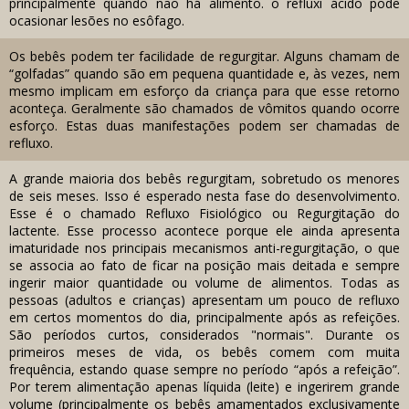
principalmente quando não há alimento. o refluxi ácido pode
ocasionar lesões no esôfago.
Os bebês podem ter facilidade de regurgitar. Alguns chamam de
“golfadas” quando são em pequena quantidade e, às vezes, nem
mesmo implicam em esforço da criança para que esse retorno
aconteça. Geralmente são chamados de vômitos quando ocorre
esforço. Estas duas manifestações podem ser chamadas de
refluxo.
A grande maioria dos bebês regurgitam, sobretudo os menores
de seis meses. Isso é esperado nesta fase do desenvolvimento.
Esse é o chamado Refluxo Fisiológico ou Regurgitação do
lactente. Esse processo acontece porque ele ainda apresenta
imaturidade nos principais mecanismos anti-regurgitação, o que
se associa ao fato de ficar na posição mais deitada e sempre
ingerir maior quantidade ou volume de alimentos. Todas as
pessoas (adultos e crianças) apresentam um pouco de refluxo
em certos momentos do dia, principalmente após as refeições.
São períodos curtos, considerados "normais". Durante os
primeiros meses de vida, os bebês comem com muita
frequência, estando quase sempre no período “após a refeição”.
Por terem alimentação apenas líquida (leite) e ingerirem grande
volume (principalmente os bebês amamentados exclusivamente